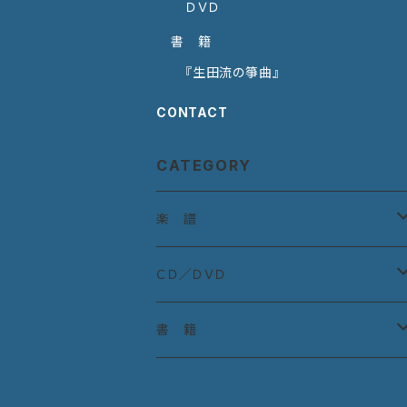
ＤＶＤ
書 籍
『生田流の箏曲』
CONTACT
CATEGORY
楽 譜
宮城道雄作曲集
ＣＤ／ＤＶＤ
宮城道雄童曲集
ＣＤ：古典曲
書 籍
教則本
ＣＤ：宮城道雄作品
『生田流の箏曲』