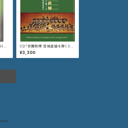
《喜
CD「安藤政輝 宮城道雄を弾く３
道灌〜壱越調箏協奏曲」VZCG-7
¥3,300
68
ppan