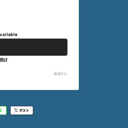
vailable
向け
通報する
E
ポスト