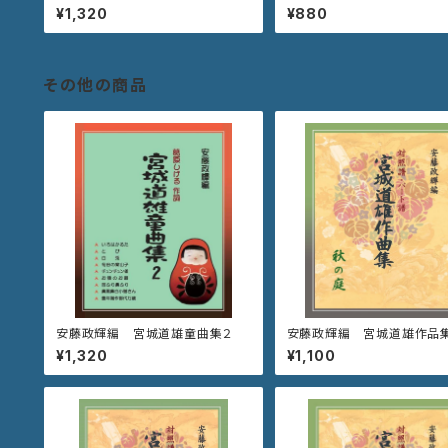
麗の春》
代の寿》
¥1,320
¥880
その他の商品
安藤政輝編 宮城道雄童曲集２
安藤政輝編 宮城道雄作品集
の庭》
¥1,320
¥1,100