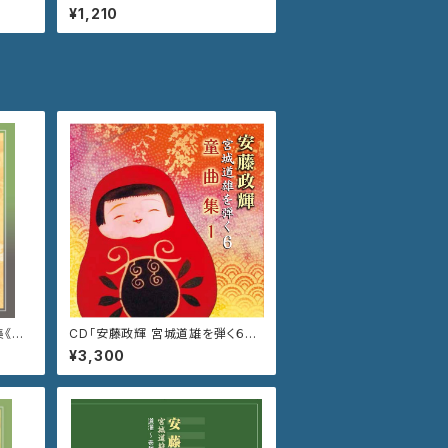
《遠 砧》
¥1,210
《秋
CD「安藤政輝 宮城道雄を弾く６
童曲集１」 VZCG-811
¥3,300