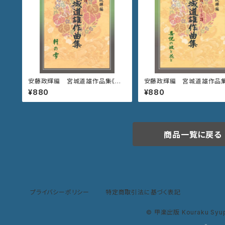
安藤政輝編 宮城道雄作品集《軒
安藤政輝編 宮城道雄作品集
の雫》
悦の波と花と》
¥880
¥880
商品一覧に戻る
プライバシーポリシー
特定商取引法に基づく表記
© 甲楽出版 Kouraku Syu