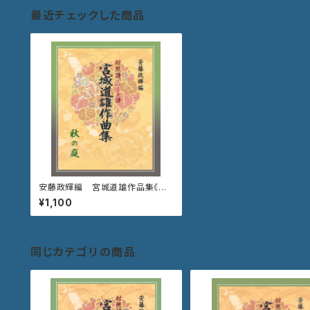
最近チェックした商品
安藤政輝編 宮城道雄作品集《秋
の庭》
¥1,100
同じカテゴリの商品