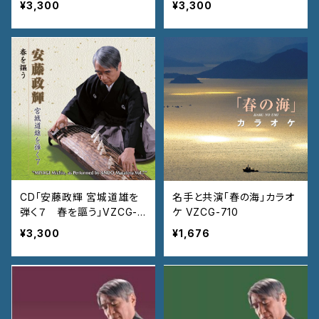
¥3,300
¥3,300
CD「安藤政輝 宮城道雄を
名手と共演「春の海」カラオ
弾く７ 春を謳う」VZCG-8
ケ VZCG-710
21
¥3,300
¥1,676