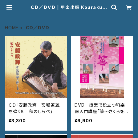
ＣＤ／ＤＶＤ | 甲楽出版 Kouraku S
yuppan
HOME
ＣＤ／ＤＶＤ
ＣＤ「安藤政輝 宮城道雄
DVD 授業で役立つ和楽
を弾く８ 秋のしらべ」
器入門講座「箏〜さくらを弾
きましょう〜」 VZBG-38
¥3,300
¥9,900