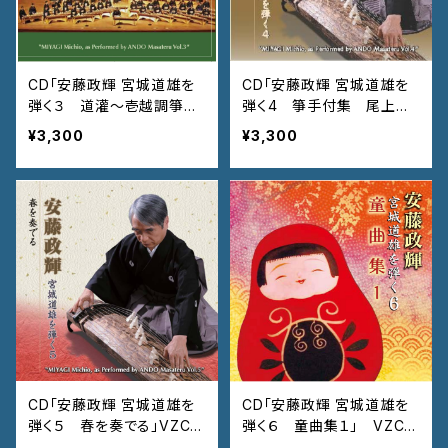
CD「安藤政輝 宮城道雄を
CD「安藤政輝 宮城道雄を
弾く３ 道灌〜壱越調箏協
弾く4 箏手付集 尾上の
奏曲」VZCG-768
松〜吼噦」VZCG-788
¥3,300
¥3,300
CD「安藤政輝 宮城道雄を
CD「安藤政輝 宮城道雄を
弾く５ 春を奏でる」VZCG
弾く６ 童曲集１」 VZCG
-801
-811