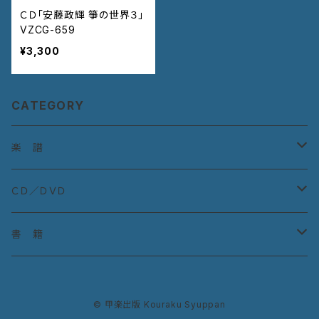
ＣＤ「安藤政輝 箏の世界３」
VZCG-659
¥3,300
CATEGORY
楽 譜
宮城道雄作曲集
ＣＤ／ＤＶＤ
宮城道雄童曲集
ＣＤ：古典曲
書 籍
教則本
ＣＤ：宮城道雄作品
『生田流の箏曲』
© 甲楽出版 Kouraku Syuppan