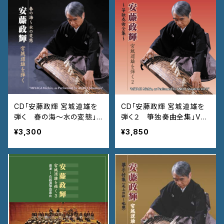
CD「安藤政輝 宮城道雄を
CD「安藤政輝 宮城道雄を
弾く 春の海〜水の変態」V
弾く２ 箏独奏曲全集」VZ
ZCG-708
CG-754
¥3,300
¥3,850