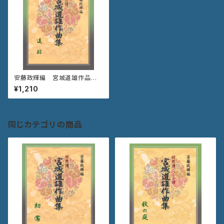
安藤政輝編 宮城道雄作品集
《遠 砧》
¥1,210
同じカテゴリの商品