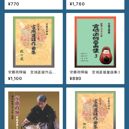
くら～主題と変奏～』
《秋の初風》
¥770
¥1,760
安藤政輝編 宮城道雄作品集
安藤政輝編 宮城道雄童曲集３
《秋の庭》
¥1,100
¥880