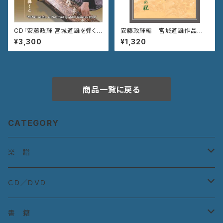
CD「安藤政輝 宮城道雄を弾く4
安藤政輝編 宮城道雄作品集
箏手付集 尾上の松〜吼噦」
《御代の祝》
¥3,300
¥1,320
VZCG-788
商品一覧に戻る
CATEGORY
楽 譜
宮城道雄作曲集
ＣＤ／ＤＶＤ
宮城道雄童曲集
ＣＤ：古典曲
書 籍