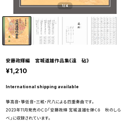
1
/4
安藤政輝編 宮城道雄作品集《遠 砧》
¥1,210
International shipping available
箏高音・箏低音・三絃・尺八による四重奏曲です。
2023年11月発売のＣＤ「安藤政輝 宮城道雄を弾く８ 秋のしら
べ」に収録されています。