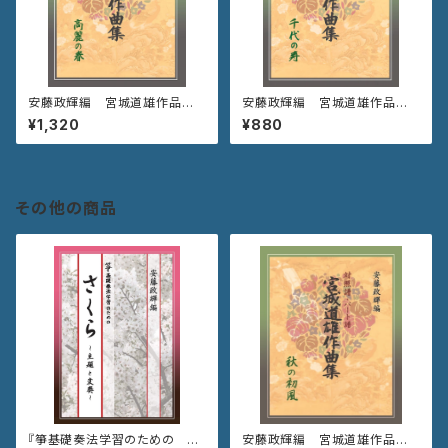
安藤政輝編 宮城道雄作品集
安藤政輝編 宮城道雄作品集
《高麗の春》
《千代の寿》
¥1,320
¥880
その他の商品
『箏基礎奏法学習のための さ
安藤政輝編 宮城道雄作品集