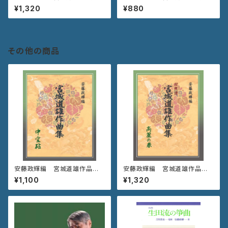
《高麗の春》
《千代の寿》
¥1,320
¥880
その他の商品
安藤政輝編 宮城道雄作品集
安藤政輝編 宮城道雄作品集
《中空砧》
《高麗の春》
¥1,100
¥1,320