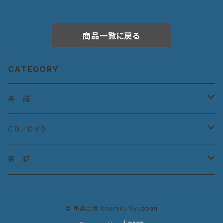
商品一覧に戻る
CATEGORY
楽 譜
宮城道雄作曲集
ＣＤ／ＤＶＤ
宮城道雄童曲集
ＣＤ：古典曲
書 籍
教則本
ＣＤ：宮城道雄作品
『生田流の箏曲』
© 甲楽出版 Kouraku Syuppan
ＤＶＤ