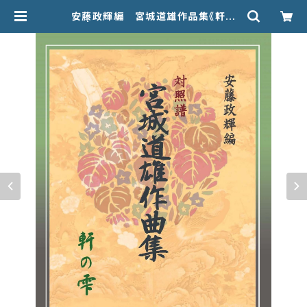
安藤政輝編 宮城道雄作品集《軒の
雫》 | 甲楽出版 Kouraku Syuppan