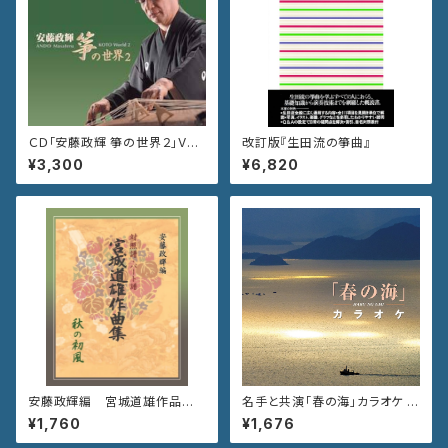
ＣＤ「安藤政輝 箏の世界２」VZC
改訂版『生田流の箏曲』
G-655
¥3,300
¥6,820
安藤政輝編 宮城道雄作品集
名手と共演「春の海」カラオケ V
《秋の初風》
ZCG-710
¥1,760
¥1,676