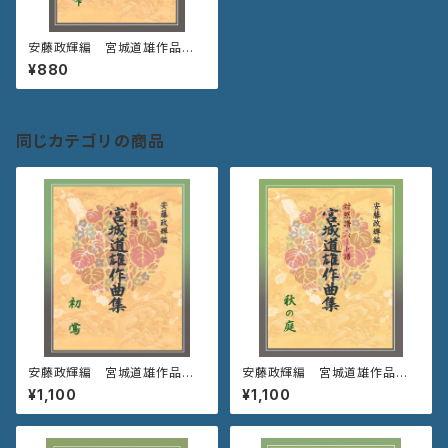
安藤政輝編 宮城道雄作品集
《軒の雫》
¥880
同じカテゴリの商品
安藤政輝編 宮城道雄作品集
安藤政輝編 宮城道雄作品集
《初 鶯》
《秋の庭》
¥1,100
¥1,100