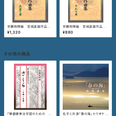
安藤政輝編 宮城道雄作品集
安藤政輝編 宮城道雄作品集
《高麗の春》
《千代の寿》
¥1,320
¥880
その他の商品
『箏基礎奏法学習のための さ
名手と共演「春の海」カラオケ V