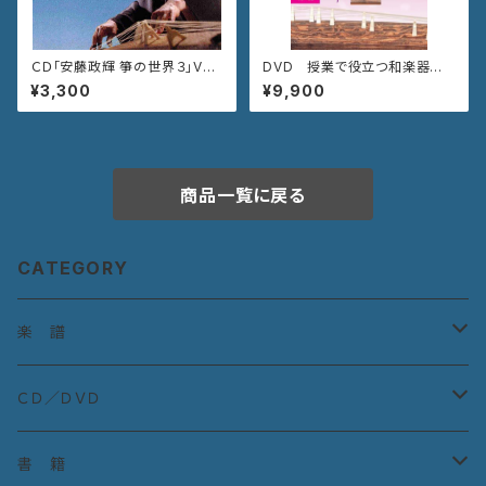
ＣＤ「安藤政輝 箏の世界３」VZC
DVD 授業で役立つ和楽器入
G-659
門講座「箏〜さくらを弾きましょ
¥3,300
¥9,900
う〜」 VZBG-38
商品一覧に戻る
CATEGORY
楽 譜
宮城道雄作曲集
ＣＤ／ＤＶＤ
宮城道雄童曲集
ＣＤ：古典曲
書 籍