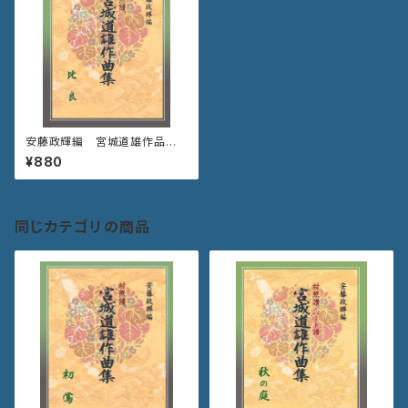
安藤政輝編 宮城道雄作品集
《比 良》
¥880
同じカテゴリの商品