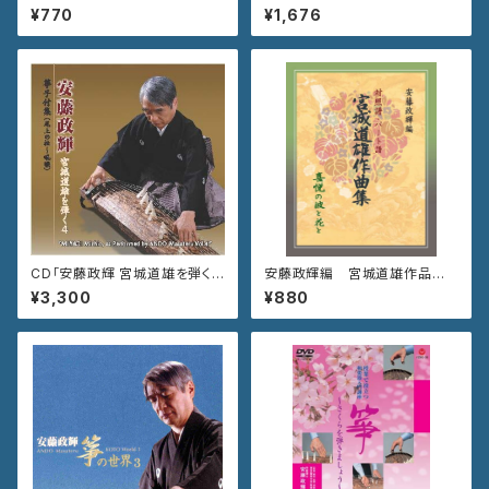
くら～主題と変奏～』
ZCG-710
¥770
¥1,676
CD「安藤政輝 宮城道雄を弾く4
安藤政輝編 宮城道雄作品集
箏手付集 尾上の松〜吼噦」
《喜悦の波と花と》
¥3,300
¥880
VZCG-788