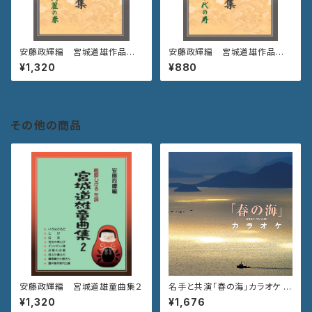
安藤政輝編 宮城道雄作品集
安藤政輝編 宮城道雄作品集
《高麗の春》
《千代の寿》
¥1,320
¥880
その他の商品
安藤政輝編 宮城道雄童曲集２
名手と共演「春の海」カラオケ V
ZCG-710
¥1,320
¥1,676