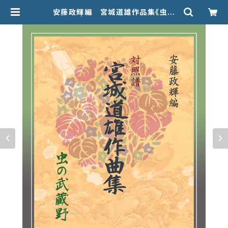
安藤政輝編 宮城道雄作品集《虫の
武蔵野》 | 甲楽出版 Kouraku Syup
pan