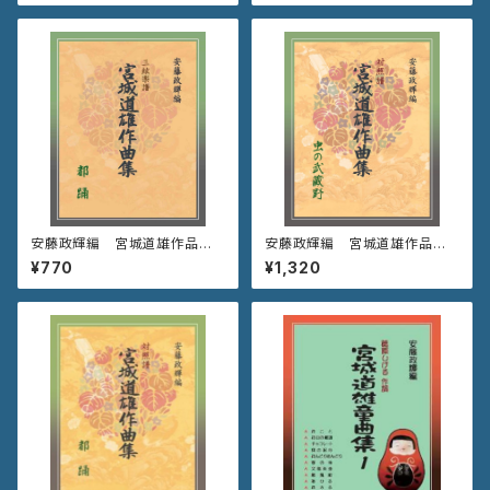
安藤政輝編 宮城道雄作品集
安藤政輝編 宮城道雄作品集
《都 踊》三絃パート譜
《虫の武蔵野》
¥770
¥1,320