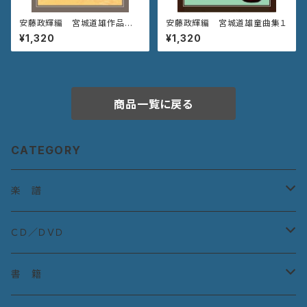
安藤政輝編 宮城道雄作品集
安藤政輝編 宮城道雄童曲集１
《都 踊》
¥1,320
¥1,320
商品一覧に戻る
CATEGORY
楽 譜
宮城道雄作曲集
ＣＤ／ＤＶＤ
宮城道雄童曲集
ＣＤ：古典曲
書 籍