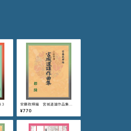
集３
安藤政輝編 宮城道雄作品集
《都 踊》三絃パート譜
¥770