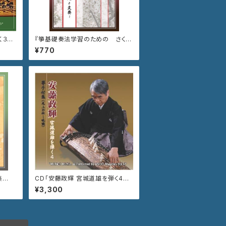
弾く３
『箏基礎奏法学習のための さくら
G-7
～主題と変奏～』
¥770
集
CD「安藤政輝 宮城道雄を弾く4
箏手付集 尾上の松〜吼噦」VZC
¥3,300
G-788