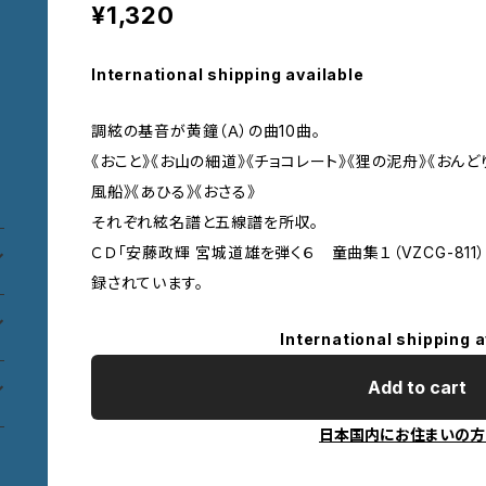
¥1,320
International shipping available
調絃の基音が黄鐘（Ａ）の曲10曲。
《おこと》《お山の細道》《チョコレート》《狸の泥舟》《おんど
風船》《あひる》《おさる》
それぞれ絃名譜と五線譜を所収。
ＣＤ「安藤政輝 宮城道雄を弾く６ 童曲集１（VZCG-81
録されています。
International shipping a
Add to cart
日本国内にお住まいの方