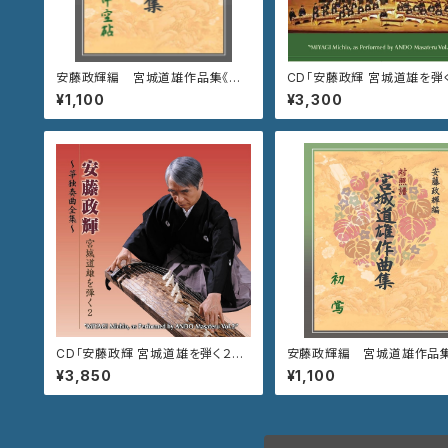
安藤政輝編 宮城道雄作品集《中
CD「安藤政輝 宮城道雄を
空砧》
道灌〜壱越調箏協奏曲」VZC
¥1,100
¥3,300
68
CD「安藤政輝 宮城道雄を弾く２
安藤政輝編 宮城道雄作品
箏独奏曲全集」VZCG-754
《初 鶯》
¥3,850
¥1,100