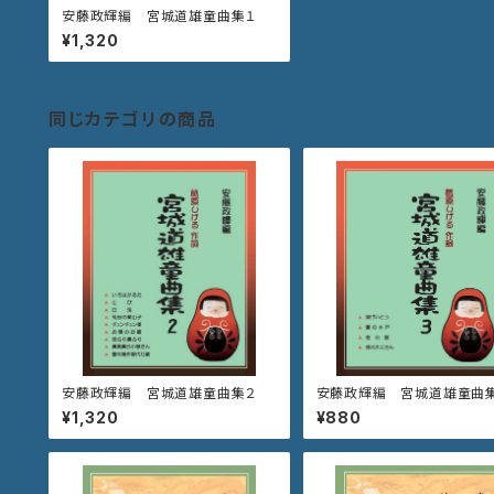
安藤政輝編 宮城道雄童曲集１
¥1,320
同じカテゴリの商品
安藤政輝編 宮城道雄童曲集２
安藤政輝編 宮城道雄童曲
¥1,320
¥880