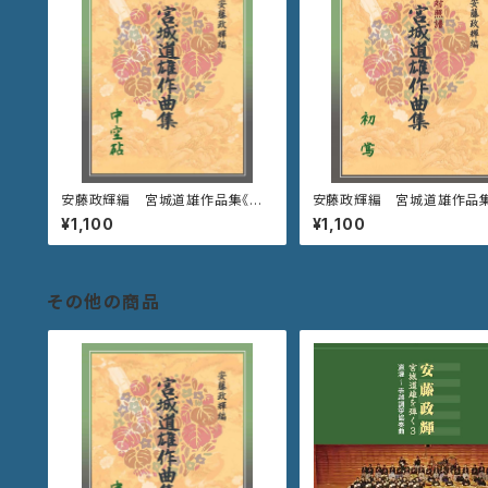
安藤政輝編 宮城道雄作品集《中
安藤政輝編 宮城道雄作品
空砧》
《初 鶯》
¥1,100
¥1,100
その他の商品