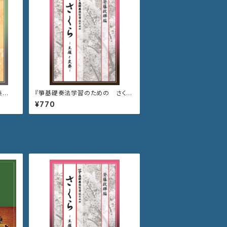
集
『箏基礎奏法学習のための さくら
～主題と変奏～』
¥770