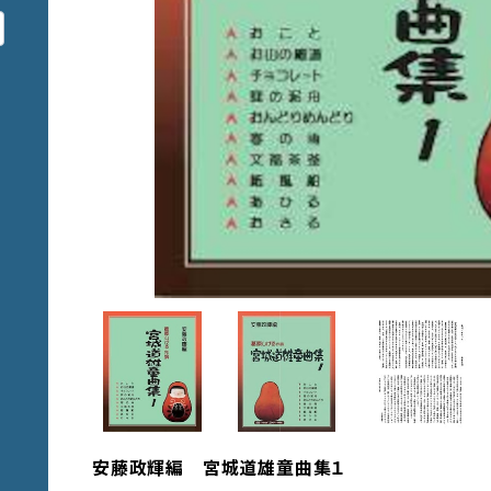
安藤政輝編 宮城道雄童曲集１