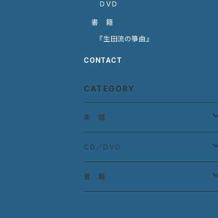
ＤＶＤ
書 籍
『生田流の箏曲』
CONTACT
CATEGORY
楽 譜
宮城道雄作曲集
ＣＤ／ＤＶＤ
宮城道雄童曲集
ＣＤ：古典曲
書 籍
教則本
ＣＤ：宮城道雄作品
『生田流の箏曲』