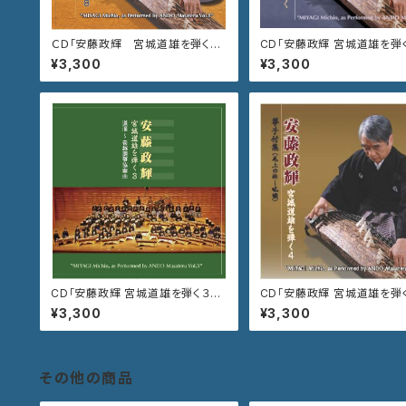
ＣＤ「安藤政輝 宮城道雄を弾く
CD「安藤政輝 宮城道雄を弾
８ 秋のしらべ」
の海〜水の変態」VZCG-70
¥3,300
¥3,300
CD「安藤政輝 宮城道雄を弾く３
CD「安藤政輝 宮城道雄を
道灌〜壱越調箏協奏曲」VZCG-7
箏手付集 尾上の松〜吼噦」
¥3,300
¥3,300
68
G-788
その他の商品