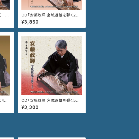
く 春
CD「安藤政輝 宮城道雄を弾く２
8
箏独奏曲全集」VZCG-754
¥3,850
弾く4
CD「安藤政輝 宮城道雄を弾く５
VZC
春を奏でる」VZCG-801
¥3,300