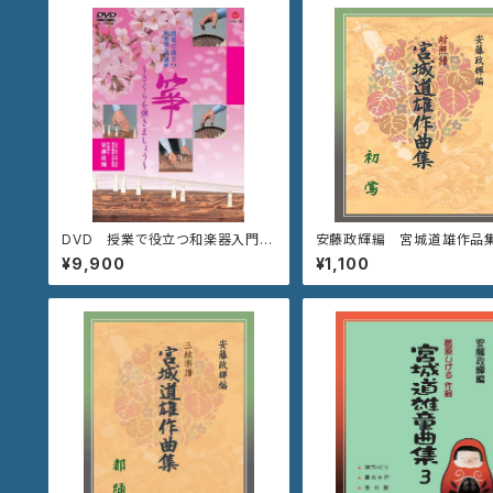
DVD 授業で役立つ和楽器入門講
安藤政輝編 宮城道雄作品
座「箏〜さくらを弾きましょう〜」
《初 鶯》
¥9,900
¥1,100
VZBG-38