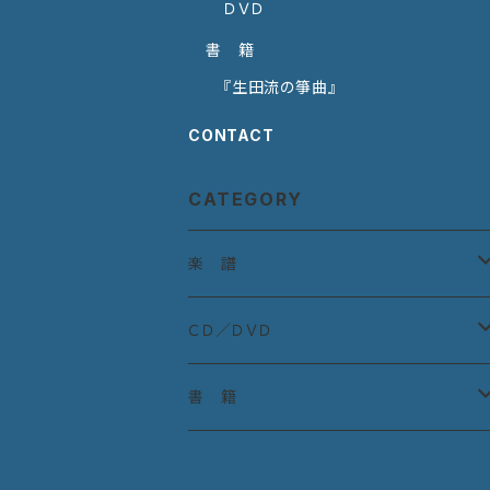
ＤＶＤ
書 籍
『生田流の箏曲』
CONTACT
CATEGORY
楽 譜
宮城道雄作曲集
ＣＤ／ＤＶＤ
宮城道雄童曲集
ＣＤ：古典曲
書 籍
教則本
ＣＤ：宮城道雄作品
『生田流の箏曲』