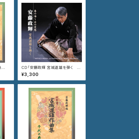
集
CD「安藤政輝 宮城道雄を弾く 春
の海〜水の変態」VZCG-708
¥3,300