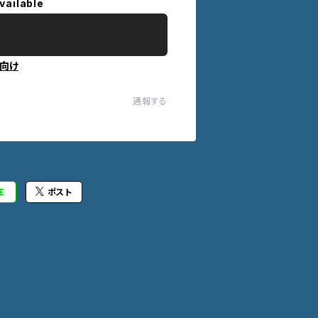
vailable
向け
通報する
E
ポスト