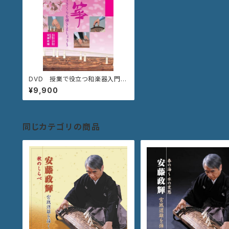
DVD 授業で役立つ和楽器入門講
座「箏〜さくらを弾きましょう〜」
¥9,900
VZBG-38
同じカテゴリの商品