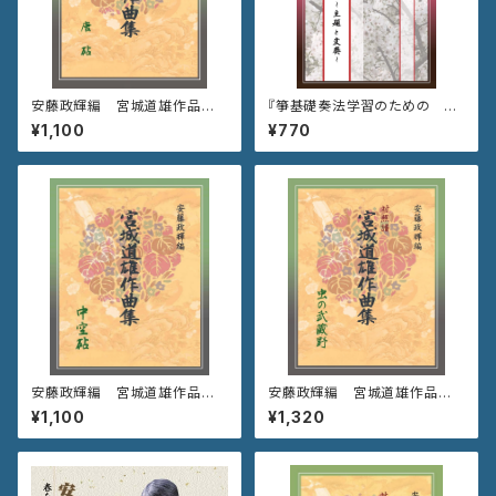
安藤政輝編 宮城道雄作品集
『箏基礎奏法学習のための さ
《唐 砧》
くら～主題と変奏～』
¥1,100
¥770
安藤政輝編 宮城道雄作品集
安藤政輝編 宮城道雄作品集
《中空砧》
《虫の武蔵野》
¥1,100
¥1,320