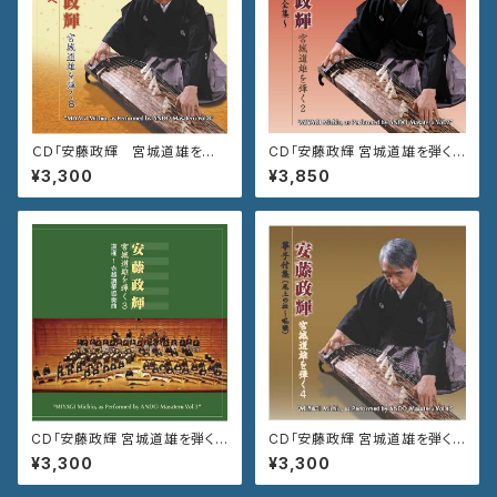
ＣＤ「安藤政輝 宮城道雄を弾く
CD「安藤政輝 宮城道雄を弾く
８ 秋のしらべ」
２ 箏独奏曲全集」VZCG-754
¥3,300
¥3,850
CD「安藤政輝 宮城道雄を弾く
CD「安藤政輝 宮城道雄を弾く4
３ 道灌〜壱越調箏協奏曲」VZ
箏手付集 尾上の松〜吼噦」
¥3,300
¥3,300
CG-768
VZCG-788