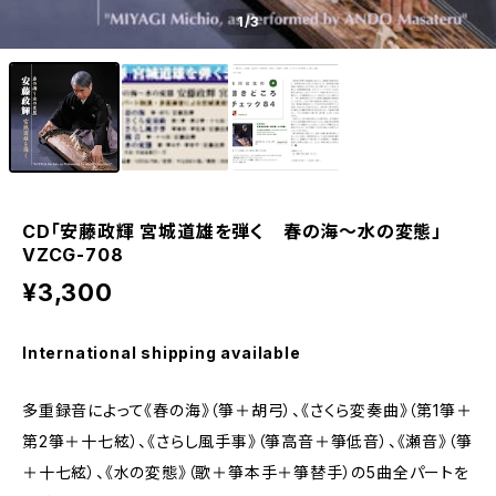
1
/3
CD「安藤政輝 宮城道雄を弾く 春の海〜水の変態」
VZCG-708
¥3,300
International shipping available
多重録音によって《春の海》（箏＋胡弓）、《さくら変奏曲》（第1箏＋
第2箏＋十七絃）、《さらし風手事》（箏高音＋箏低音）、《瀬音》（箏
＋十七絃）、《水の変態》（歌＋箏本手＋箏替手）の5曲全パートを