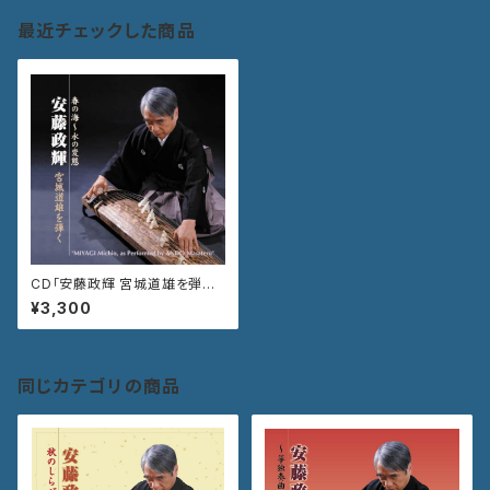
最近チェックした商品
CD「安藤政輝 宮城道雄を弾
く 春の海〜水の変態」VZCG-
¥3,300
708
同じカテゴリの商品