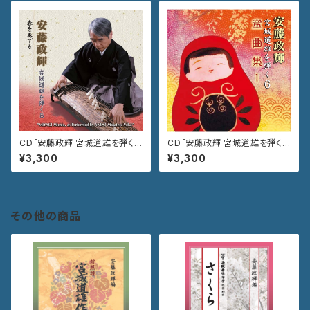
CD「安藤政輝 宮城道雄を弾く
CD「安藤政輝 宮城道雄を弾く
５ 春を奏でる」VZCG-801
６ 童曲集１」 VZCG-811
¥3,300
¥3,300
その他の商品