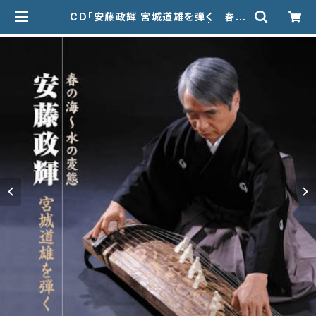
CD「安藤政輝 宮城道雄を弾く 春の
海〜水の変態」VZCG-708 | 甲楽出
版 Kouraku Syuppan