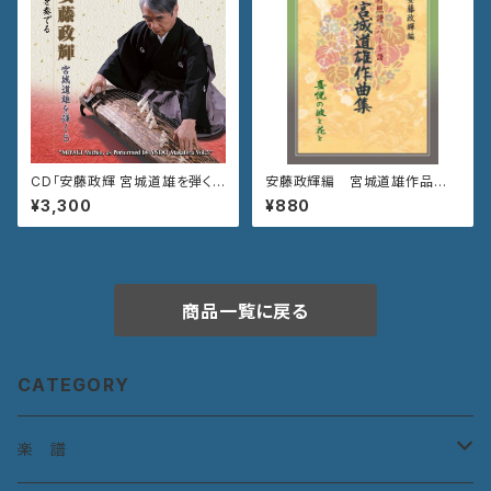
CD「安藤政輝 宮城道雄を弾く
安藤政輝編 宮城道雄作品集
５ 春を奏でる」VZCG-801
《喜悦の波と花と》
¥3,300
¥880
商品一覧に戻る
CATEGORY
楽 譜