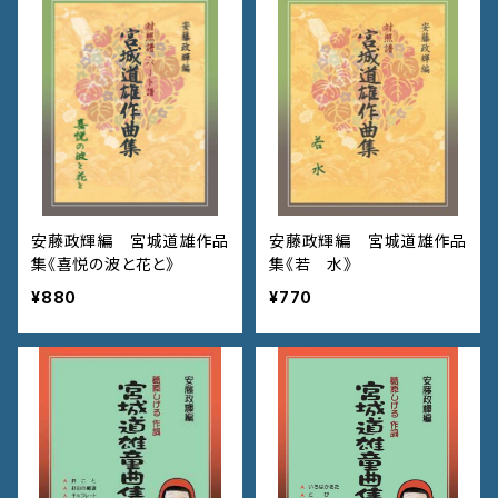
安藤政輝編 宮城道雄作品
安藤政輝編 宮城道雄作品
集《喜悦の波と花と》
集《若 水》
¥880
¥770