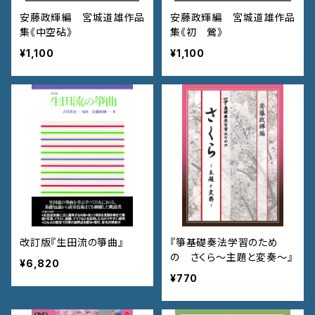
安藤政輝編 宮城道雄作品
安藤政輝編 宮城道雄作品
集《中空砧》
集《初 鶯》
¥1,100
¥1,100
改訂版『生田流の箏曲』
『箏基礎奏法学習のため
の さくら～主題と変奏～』
¥6,820
¥770