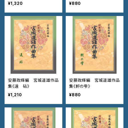
¥1,320
¥880
安藤政輝編 宮城道雄作品
安藤政輝編 宮城道雄作品
集《遠 砧》
集《軒の雫》
¥1,210
¥880