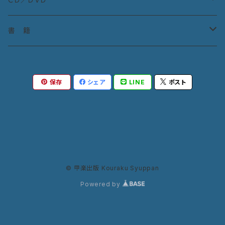
宮城道雄童曲集
ＣＤ：古典曲
書 籍
教則本
ＣＤ：宮城道雄作品
『生田流の箏曲』
保存
シェア
LINE
ポスト
ＤＶＤ
© 甲楽出版 Kouraku Syuppan
Powered by