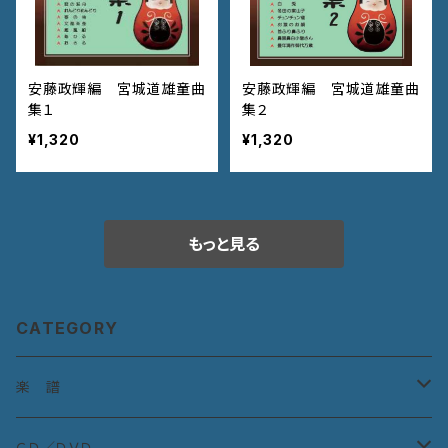
安藤政輝編 宮城道雄童曲
安藤政輝編 宮城道雄童曲
集１
集２
¥1,320
¥1,320
もっと見る
CATEGORY
楽 譜
宮城道雄作曲集
ＣＤ／ＤＶＤ