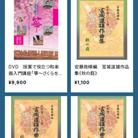
DVD 授業で役立つ和楽
安藤政輝編 宮城道雄作品
器入門講座「箏〜さくらを弾
集《秋の庭》
きましょう〜」 VZBG-38
¥9,900
¥1,100