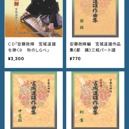
ＣＤ「安藤政輝 宮城道雄
安藤政輝編 宮城道雄作品
を弾く８ 秋のしらべ」
集《都 踊》三絃パート譜
¥3,300
¥770